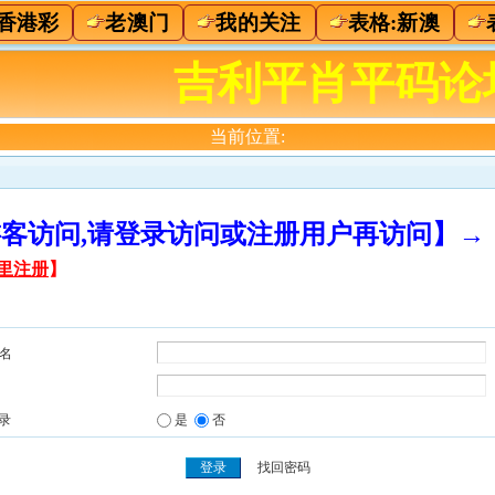
香港彩
老澳门
我的关注
表格:新澳
吉利平肖平码论
当前位置:
游客访问,请登录访问或注册用户再访问】→
里注册
】
名
录
是
否
找回密码