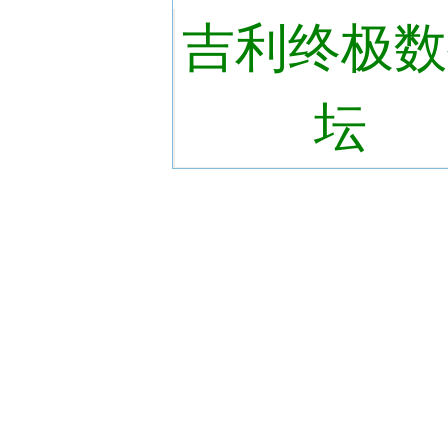
吉利终极数
坛