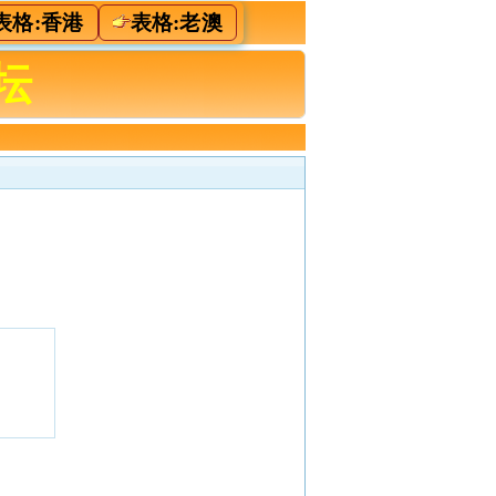
表格:香港
表格:老澳
坛