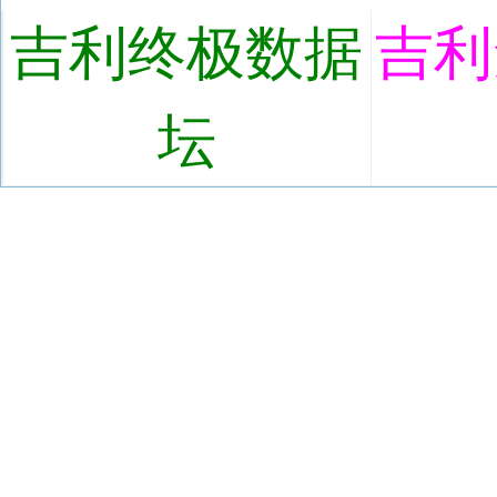
吉利终极数据
吉利
坛