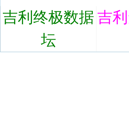
吉利终极数据
吉利
坛