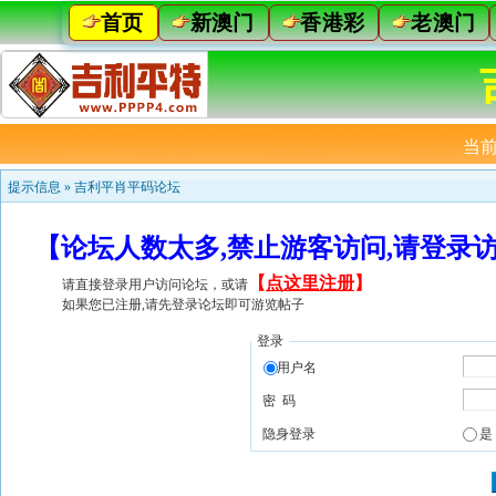
首页
新澳门
香港彩
老澳门
当前
提示信息 »
吉利平肖平码论坛
【论坛人数太多,禁止游客访问,请登录
【
点这里注册
】
请直接登录用户访问论坛，或请
如果您已注册,请先登录论坛即可游览帖子
登录
用户名
密 码
隐身登录