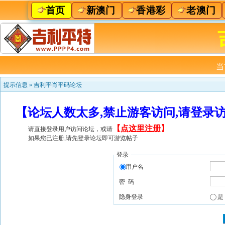
首页
新澳门
香港彩
老澳门
当
提示信息 »
吉利平肖平码论坛
【论坛人数太多,禁止游客访问,请登录
【
点这里注册
】
请直接登录用户访问论坛，或请
如果您已注册,请先登录论坛即可游览帖子
登录
用户名
密 码
隐身登录