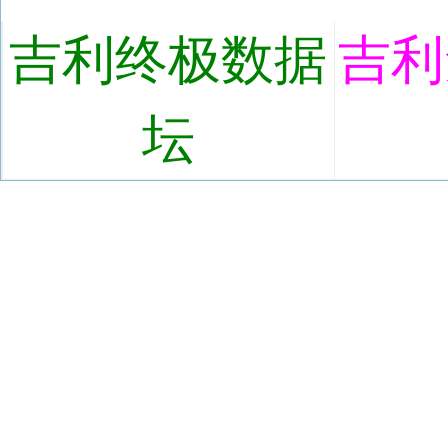
吉利终极数据
吉利
坛