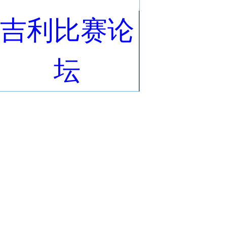
吉利比赛论
坛