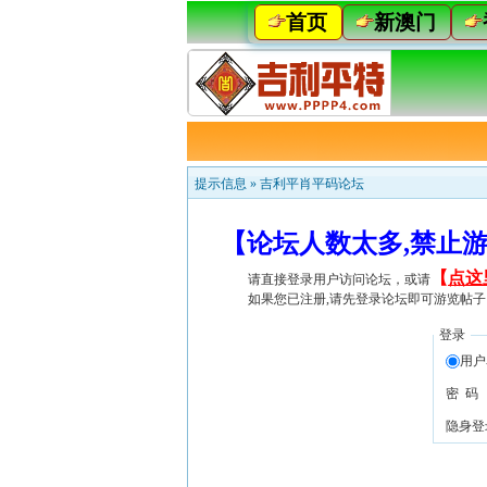
首页
新澳门
提示信息 »
吉利平肖平码论坛
【论坛人数太多,禁止
【
点这
请直接登录用户访问论坛，或请
如果您已注册,请先登录论坛即可游览帖子
登录
用户
密 码
隐身登