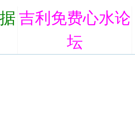
据
吉利免费心水论
坛