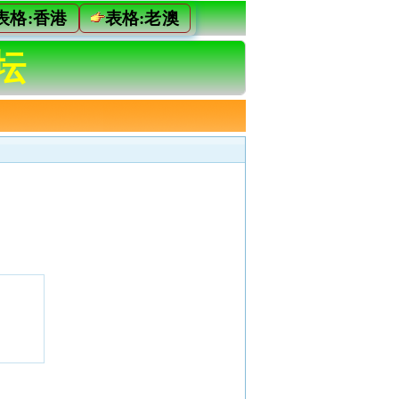
表格:香港
表格:老澳
坛