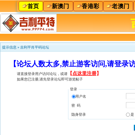
首页
新澳门
香港彩
老澳门
提示信息 »
吉利平肖平码论坛
【论坛人数太多,禁止游客访问,请登录
【
点这里注册
】
请直接登录用户访问论坛，或请
如果您已注册,请先登录论坛即可游览帖子
登录
用户名
密 码
隐身登录