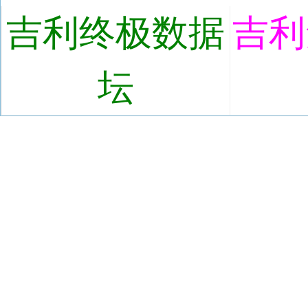
吉利终极数据
吉利
坛