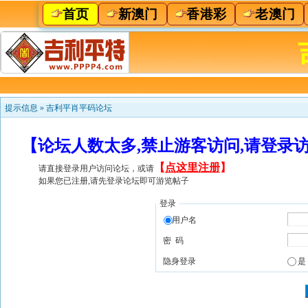
首页
新澳门
香港彩
老澳门
提示信息 »
吉利平肖平码论坛
【论坛人数太多,禁止游客访问,请登录
【
点这里注册
】
请直接登录用户访问论坛，或请
如果您已注册,请先登录论坛即可游览帖子
登录
用户名
密 码
隐身登录