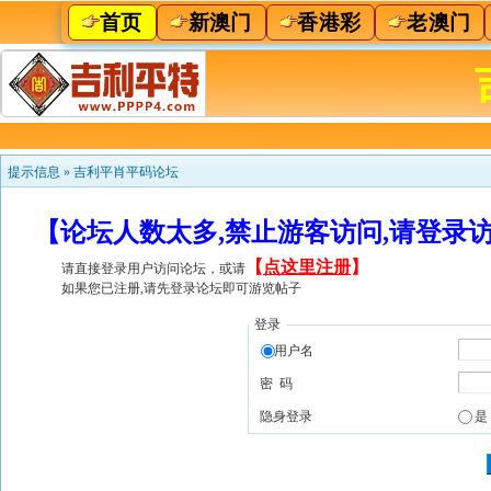
首页
新澳门
香港彩
老澳门
提示信息 »
吉利平肖平码论坛
【论坛人数太多,禁止游客访问,请登录
【
点这里注册
】
请直接登录用户访问论坛，或请
如果您已注册,请先登录论坛即可游览帖子
登录
用户名
密 码
隐身登录