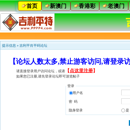
首页
新澳门
香港彩
老澳门
提示信息 »
吉利平肖平码论坛
【论坛人数太多,禁止游客访问,请登录
【
点这里注册
】
请直接登录用户访问论坛，或请
如果您已注册,请先登录论坛即可游览帖子
登录
用户名
密 码
隐身登录