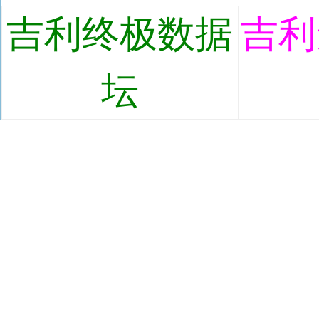
吉利终极数据
吉利
坛