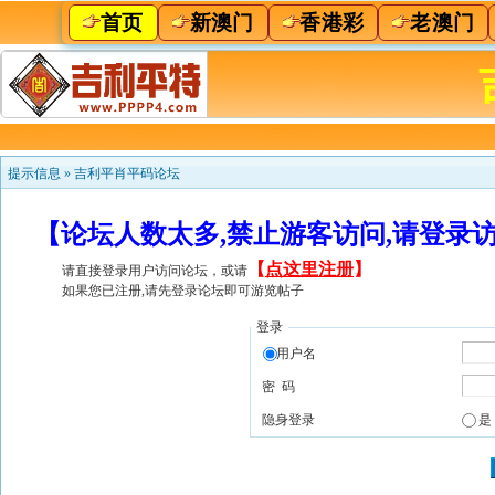
首页
新澳门
香港彩
老澳门
提示信息 »
吉利平肖平码论坛
【论坛人数太多,禁止游客访问,请登录
【
点这里注册
】
请直接登录用户访问论坛，或请
如果您已注册,请先登录论坛即可游览帖子
登录
用户名
密 码
隐身登录