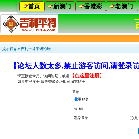
首页
新澳门
香港彩
老澳门
提示信息 »
吉利平肖平码论坛
【论坛人数太多,禁止游客访问,请登录
【
点这里注册
】
请直接登录用户访问论坛，或请
如果您已注册,请先登录论坛即可游览帖子
登录
用户名
密 码
隐身登录