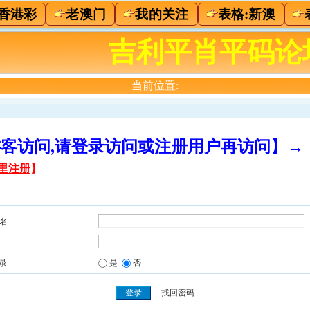
香港彩
老澳门
我的关注
表格:新澳
吉利平肖平码论
当前位置:
游客访问,请登录访问或注册用户再访问】→
里注册
】
名
录
是
否
找回密码