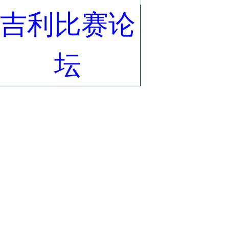
吉利比赛论
坛