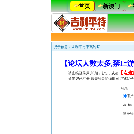
首页
新澳门
提示信息 »
吉利平肖平码论坛
【论坛人数太多,禁止
【
点这
请直接登录用户访问论坛，或请
如果您已注册,请先登录论坛即可游览帖子
登录
用户
密 码
隐身登