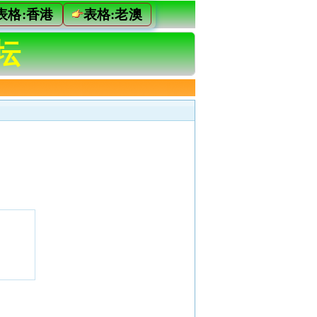
表格:香港
表格:老澳
坛