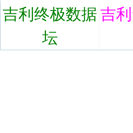
吉利终极数据
吉利
坛