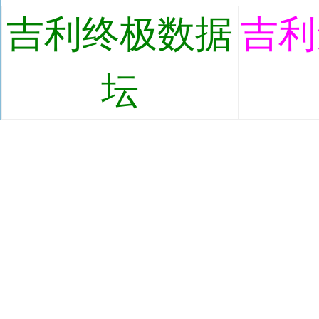
吉利终极数据
吉利
坛