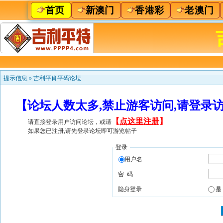
首页
新澳门
香港彩
老澳门
提示信息 »
吉利平肖平码论坛
【论坛人数太多,禁止游客访问,请登录
【
点这里注册
】
请直接登录用户访问论坛，或请
如果您已注册,请先登录论坛即可游览帖子
登录
用户名
密 码
隐身登录