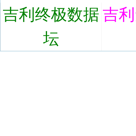
吉利终极数据
吉利
坛