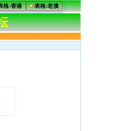
表格:香港
表格:老澳
坛