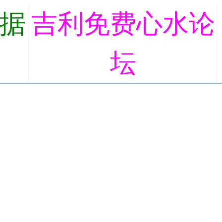
据
吉利免费心水论
坛