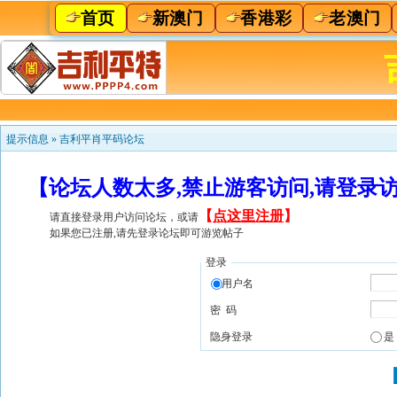
首页
新澳门
香港彩
老澳门
提示信息 »
吉利平肖平码论坛
【论坛人数太多,禁止游客访问,请登录
【
点这里注册
】
请直接登录用户访问论坛，或请
如果您已注册,请先登录论坛即可游览帖子
登录
用户名
密 码
隐身登录