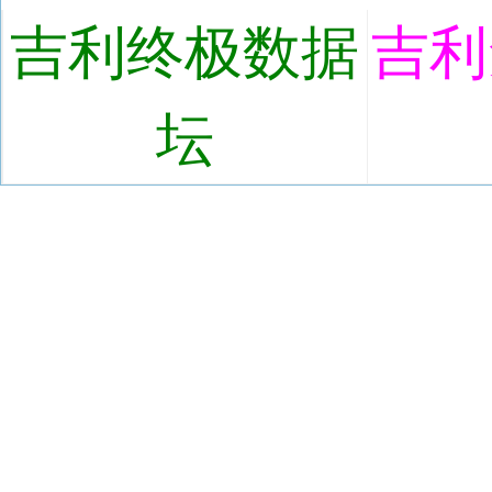
吉利终极数据
吉利
坛