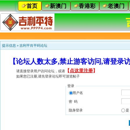
首页
新澳门
香港彩
老澳门
提示信息 »
吉利平肖平码论坛
【论坛人数太多,禁止游客访问,请登录
【
点这里注册
】
请直接登录用户访问论坛，或请
如果您已注册,请先登录论坛即可游览帖子
登录
用户名
密 码
隐身登录