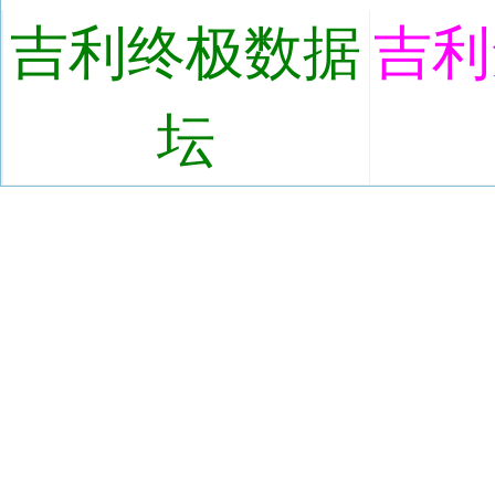
吉利终极数据
吉利
坛