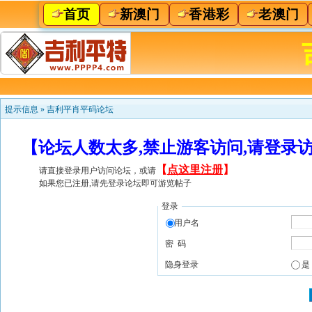
首页
新澳门
香港彩
老澳门
提示信息 »
吉利平肖平码论坛
【论坛人数太多,禁止游客访问,请登录
【
点这里注册
】
请直接登录用户访问论坛，或请
如果您已注册,请先登录论坛即可游览帖子
登录
用户名
密 码
隐身登录