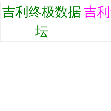
吉利终极数据
吉利
坛