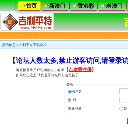
首页
新澳门
香港彩
老澳门
提示信息 »
吉利平肖平码论坛
【论坛人数太多,禁止游客访问,请登录
【
点这里注册
】
请直接登录用户访问论坛，或请
如果您已注册,请先登录论坛即可游览帖子
登录
用户名
密 码
隐身登录