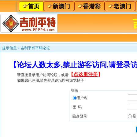
首页
新澳门
香港彩
老澳门
提示信息 »
吉利平肖平码论坛
【论坛人数太多,禁止游客访问,请登录
【
点这里注册
】
请直接登录用户访问论坛，或请
如果您已注册,请先登录论坛即可游览帖子
登录
用户名
密 码
隐身登录