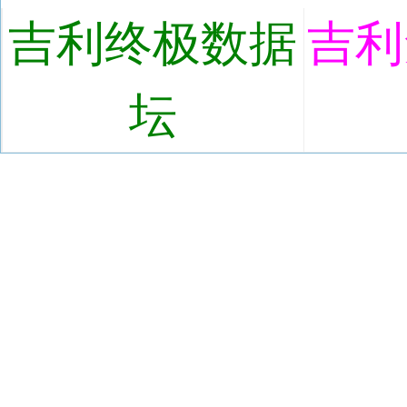
吉利终极数据
吉利
坛