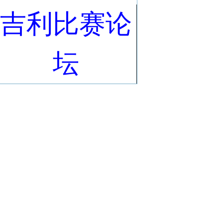
吉利比赛论
坛