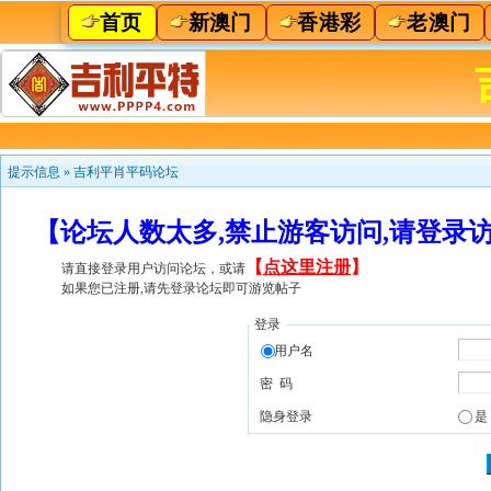
首页
新澳门
香港彩
老澳门
提示信息 »
吉利平肖平码论坛
【论坛人数太多,禁止游客访问,请登录
【
点这里注册
】
请直接登录用户访问论坛，或请
如果您已注册,请先登录论坛即可游览帖子
登录
用户名
密 码
隐身登录