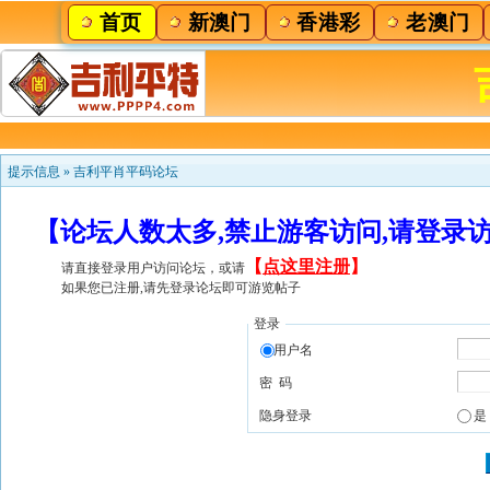
首页
新澳门
香港彩
老澳门
提示信息 »
吉利平肖平码论坛
【论坛人数太多,禁止游客访问,请登录
【
点这里注册
】
请直接登录用户访问论坛，或请
如果您已注册,请先登录论坛即可游览帖子
登录
用户名
密 码
隐身登录