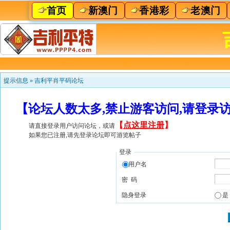
首页
新澳门
香港彩
老澳门
提示信息 »
吉利平肖平码论坛
【论坛人数太多,禁止游客访问,请登录
【
点这里注册
】
请直接登录用户访问论坛，或请
如果您已注册,请先登录论坛即可游览帖子
登录
用户名
密 码
隐身登录