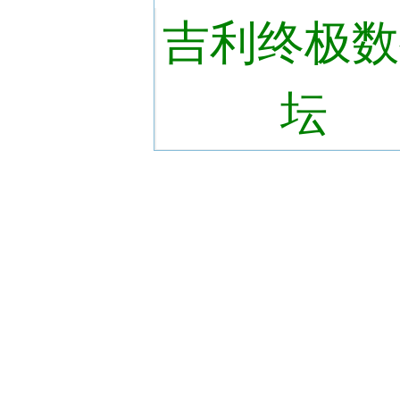
吉利终极数
坛