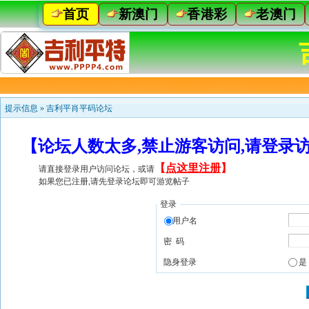
首页
新澳门
香港彩
老澳门
提示信息 »
吉利平肖平码论坛
【论坛人数太多,禁止游客访问,请登录
【
点这里注册
】
请直接登录用户访问论坛，或请
如果您已注册,请先登录论坛即可游览帖子
登录
用户名
密 码
隐身登录