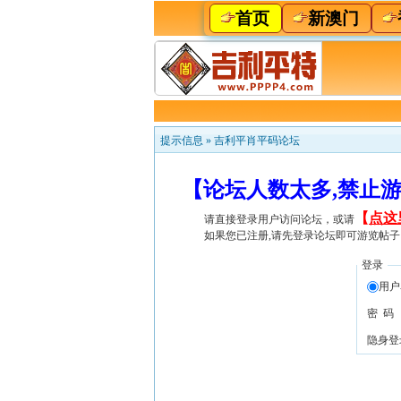
首页
新澳门
提示信息 »
吉利平肖平码论坛
【论坛人数太多,禁止
【
点这
请直接登录用户访问论坛，或请
如果您已注册,请先登录论坛即可游览帖子
登录
用户
密 码
隐身登