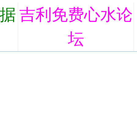
据
吉利免费心水论
坛