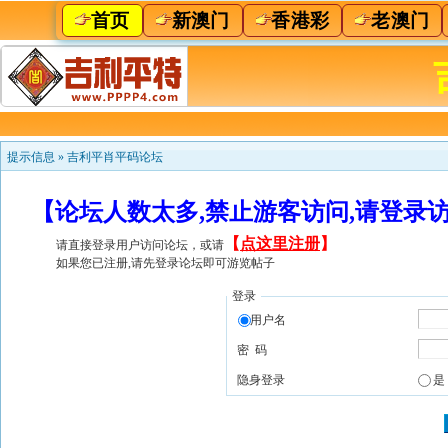
首页
新澳门
香港彩
老澳门
提示信息 »
吉利平肖平码论坛
【论坛人数太多,禁止游客访问,请登录
【
点这里注册
】
请直接登录用户访问论坛，或请
如果您已注册,请先登录论坛即可游览帖子
登录
用户名
密 码
隐身登录