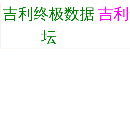
吉利终极数据
吉利
坛