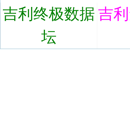
吉利终极数据
吉利
坛