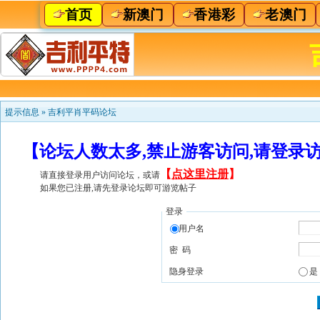
首页
新澳门
香港彩
老澳门
提示信息 »
吉利平肖平码论坛
【论坛人数太多,禁止游客访问,请登录
【
点这里注册
】
请直接登录用户访问论坛，或请
如果您已注册,请先登录论坛即可游览帖子
登录
用户名
密 码
隐身登录