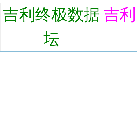
吉利终极数据
吉利
坛