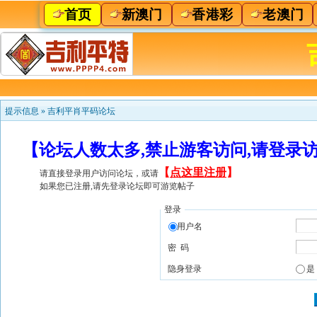
首页
新澳门
香港彩
老澳门
提示信息 »
吉利平肖平码论坛
【论坛人数太多,禁止游客访问,请登录
【
点这里注册
】
请直接登录用户访问论坛，或请
如果您已注册,请先登录论坛即可游览帖子
登录
用户名
密 码
隐身登录