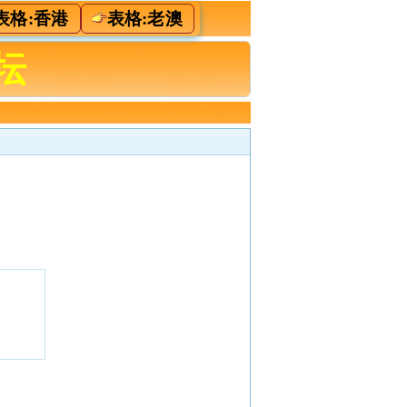
表格:香港
表格:老澳
坛