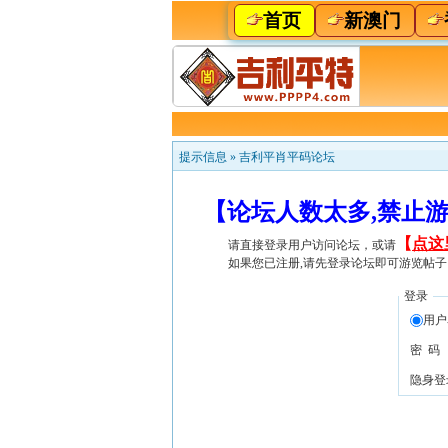
首页
新澳门
提示信息 »
吉利平肖平码论坛
【论坛人数太多,禁止
【
点这
请直接登录用户访问论坛，或请
如果您已注册,请先登录论坛即可游览帖子
登录
用户
密 码
隐身登