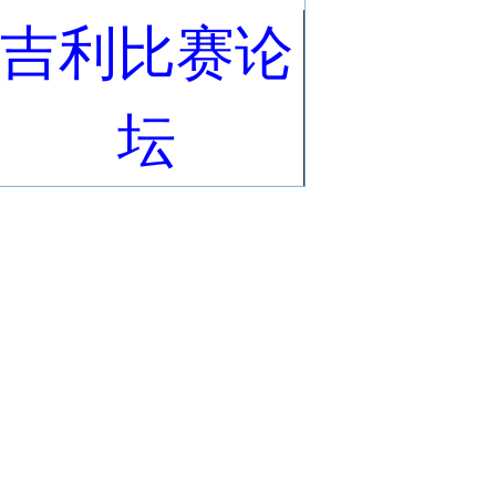
吉利比赛论
坛