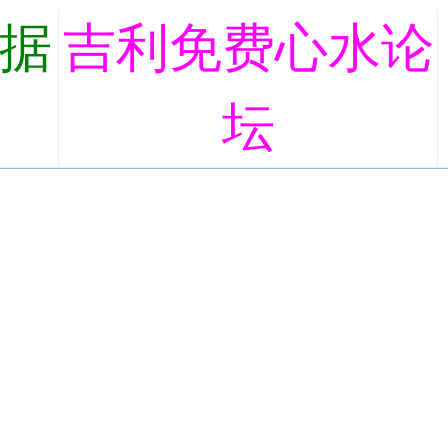
据
吉利免费心水论
坛