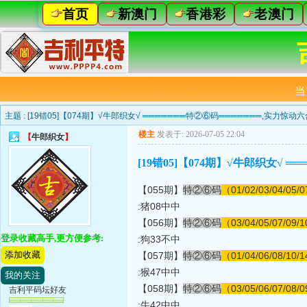
首页
新澳门
香港彩
老澳门
当
主题 :
[19错05]【074期】√牛郎织女√ ═══════特②⑥码═══════,实力惊
楼主
发表于: 2026-07-05 22:04
【
牛郎织女
】
[19错05]【074期】√牛郎织女√
【055期】
特②⑥码
（01/02/03/04/05/07
:猪08中中
【056期】
特②⑥码
（03/04/05/07/09/10
登录收藏高手,更方便参考:
:狗33不中
添加收藏
【057期】
特②⑥码
（01/04/06/08/10/14
:猴47中中
我的关注
【058期】
特②⑥码
（03/05/06/07/08/09
吉利平码坛好友
:牛42中中