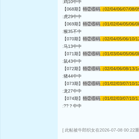
:鸡10中中
【068期】
特②⑥码
（02/04/06/07/08/09
:虎29中中
【069期】
特②⑥码
（01/02/04/05/06/08
:猴35不中
【070期】
特②⑥码
（02/04/05/06/10/12
:马13中中
【071期】
特②⑥码
（01/03/04/05/06/08
:鼠43中中
【072期】
特②⑥码
（02/04/06/08/13/14
:猪44中中
【073期】
特②⑥码
（01/02/03/07/10/12
:龙27中中
【074期】
特②⑥码
（01/02/03/07/10/11
:??？中中
[ 此帖被牛郎织女在2026-07-08 00:22