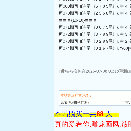
◤069期◥ Ⅲ连尾 《5 7 8 9尾》k 中 4 个 
◤070期◥ Ⅲ连尾 《2 3 5 8尾》k 中 4 个 
〓〓〓{10-10}〓〓〓
◤071期◥ Ⅲ连尾 《3 6 7 9尾》k 中 4 个 
◤072期◥ Ⅲ连尾 《3 7 8 9尾》k 中 3 个 
◤073期◥ Ⅲ连尾 《0 2 8 9尾》k 中 2 个
◤074期◥ Ⅲ连尾 《0 1 5 7尾》k??00[
[ 此帖被痴你在2026-07-08 00:18重新编
本帖最近打赏记录：
元宝:+6(驷马难追)
元宝:
本帖购买一共
88
人：
真的爱着你,雕龙画凤,放