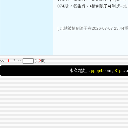
074期:﹤⑥生肖﹥●情剑浪子●[单]虎~龙~
[ 此帖被情剑浪子在2026-07-07 23:44
<<
1
2
>>
[共
2
页]
永久地址 :
pppp4
.com ,
81pi
.c