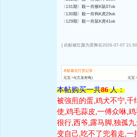
〈131期〉殺一肖猴K鼠07ok
〈130期〉殺一肖狗K虎29ok
〈129期〉殺一肖鼠K虎41ok
[ 此帖被红颜为君舞在2026-07-07 21:5
本帖最近打赏记录：
元宝:+6(亢龙有悔)
元宝:
本帖购买一共
86
人：
被強煎的蛋,鸡犬不宁,千
使,鸡毛蒜皮,一傅众咻,
很行,西爷,露马脚,独孤九
变自己,吃不了兜着走,一