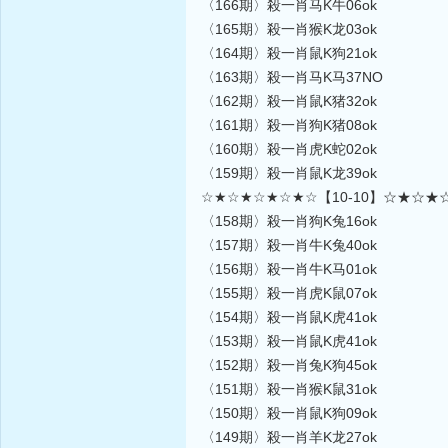
〈166期〉殺一肖马K牛06ok
〈165期〉殺一肖猴K龙03ok
〈164期〉殺一肖鼠K狗21ok
〈163期〉殺一肖马K马37NO
〈162期〉殺一肖鼠K猪32ok
〈161期〉殺一肖狗K猪08ok
〈160期〉殺一肖虎K蛇02ok
〈159期〉殺一肖鼠K龙39ok
☆★☆★☆★☆★☆【10-10】☆★☆★
〈158期〉殺一肖狗K兔16ok
〈157期〉殺一肖牛K兔40ok
〈156期〉殺一肖牛K马01ok
〈155期〉殺一肖虎K鼠07ok
〈154期〉殺一肖鼠K虎41ok
〈153期〉殺一肖鼠K虎41ok
〈152期〉殺一肖兔K狗45ok
〈151期〉殺一肖猴K鼠31ok
〈150期〉殺一肖鼠K狗09ok
〈149期〉殺一肖羊K龙27ok