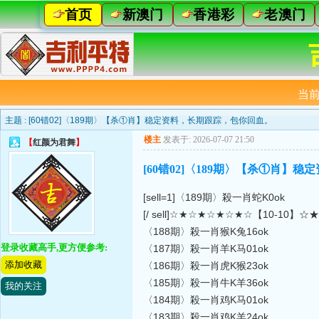
首页
新澳门
香港彩
老澳门
当前
主题 :
[60错02]〈189期〉【杀①肖】稳定资料，长期跟踪，包你回血。
楼主
发表于: 2026-07-07 21:50
【
红颜为君舞
】
[60错02]〈189期〉【杀①肖】
[sell=1]〈189期〉殺一肖蛇K0ok
[/ sell]☆★☆★☆★☆★☆【10-10
〈188期〉殺一肖猴K兔16ok
登录收藏高手,更方便参考:
〈187期〉殺一肖羊K马01ok
添加收藏
〈186期〉殺一肖虎K猴23ok
〈185期〉殺一肖牛K羊36ok
我的关注
〈184期〉殺一肖鸡K马01ok
〈183期〉殺一肖鸡K羊24ok