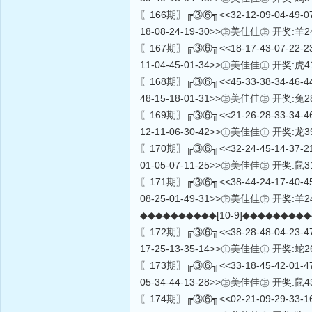
〖166期〗╔③⑥╗<<32-12-09-04-49-07-02-
18-08-24-19-30>>㊣美佳佳㊣ 开奖:羊
〖167期〗╔③⑥╗<<18-17-43-07-22-23-14-
11-04-45-01-34>>㊣美佳佳㊣ 开奖:虎
〖168期〗╔③⑥╗<<45-33-38-34-46-44-42-
48-15-18-01-31>>㊣美佳佳㊣ 开奖:兔
〖169期〗╔③⑥╗<<21-26-28-33-34-46-17-
12-11-06-30-42>>㊣美佳佳㊣ 开奖:龙
〖170期〗╔③⑥╗<<32-24-45-14-37-21-49-
01-05-07-11-25>>㊣美佳佳㊣ 开奖:鼠
〖171期〗╔③⑥╗<<38-44-24-17-40-45-19-
08-25-01-49-31>>㊣美佳佳㊣ 开奖:羊
◆◆◆◆◆◆◆◆◆◆[10-9]◆◆◆◆◆◆◆◆
〖172期〗╔③⑥╗<<38-28-48-04-23-47-44-
17-25-13-35-14>>㊣美佳佳㊣ 开奖:蛇
〖173期〗╔③⑥╗<<33-18-45-42-01-47-38-
05-34-44-13-28>>㊣美佳佳㊣ 开奖:鼠
〖174期〗╔③⑥╗<<02-21-09-29-33-16-17-