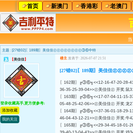
首页
新澳门
香港彩
老澳门
当
主题 :
[27错02]〖189期〗美佳佳㊣㊣㊣㊣㊣㊣㊣㊣③⑥中特
楼主
发表于: 2026-07-07 21:51
【
美佳佳
】
[27错02]〖189期〗美佳佳㊣㊣
〖162期〗╔③⑥╗<<12-16-47-20-28-41-08-
36-35-25-39-04>>㊣美佳佳㊣ 开奖:鼠
〖163期〗╔③⑥╗<<17-07-04-11-15-37-46-
登录收藏高手,更方便参考:
05-48-25-42-06>>㊣美佳佳㊣ 开奖:龙
添加收藏
〖164期〗╔③⑥╗<<37-36-01-18-29-11-42-
46-04-43-12-21>>㊣美佳佳㊣ 开奖:牛
我的关注
〖165期〗╔③⑥╗<<29-34-45-18-01-26-14-
39-40-13-04-43>>㊣美佳佳㊣ 开奖:鸡