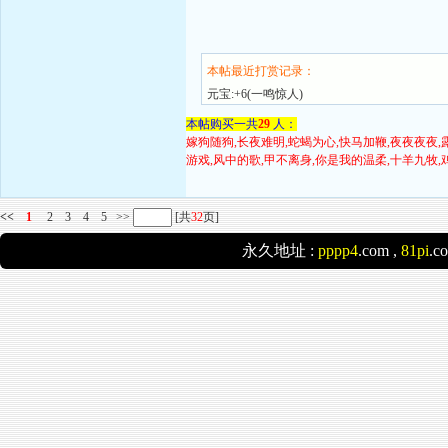
本帖最近打赏记录：
元宝:+6(一鸣惊人)
本帖购买一共
29
人：
嫁狗随狗,长夜难明,蛇蝎为心,快马加鞭,夜夜夜夜,
游戏,风中的歌,甲不离身,你是我的温柔,十羊九牧
<<
1
2
3
4
5
>>
[共
32
页]
永久地址 :
pppp4
.com ,
81pi
.c