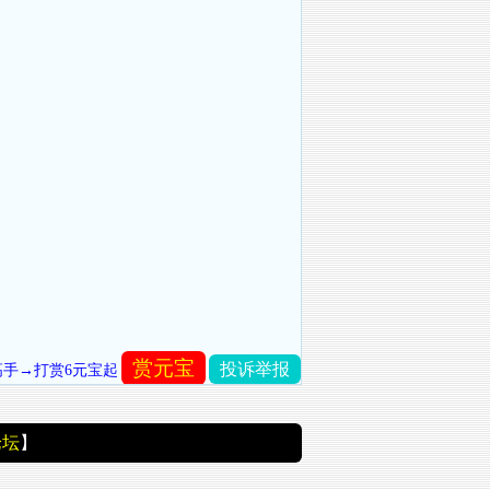
赏元宝
投诉举报
高手→打赏6元宝起
论坛
】