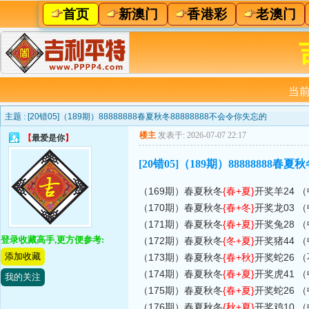
首页
新澳门
香港彩
老澳门
当前
主题 :
[20错05]（189期）88888888春夏秋冬88888888不会令你失忘的
楼主
发表于: 2026-07-07 22:17
【
最爱是你
】
[20错05]（189期）88888888春
（169期）春夏秋冬
{春+夏}
开奖羊24 
（170期）春夏秋冬
{春+冬}
开奖龙03 
（171期）春夏秋冬
{春+夏}
开奖兔28 
登录收藏高手,更方便参考:
（172期）春夏秋冬
{冬+夏}
开奖猪44 
添加收藏
（173期）春夏秋冬
{春+秋}
开奖蛇26 
（174期）春夏秋冬
{春+夏}
开奖虎41 
我的关注
（175期）春夏秋冬
{春+夏}
开奖蛇26 
（176期）春夏秋冬
{秋+夏}
开奖鸡10 