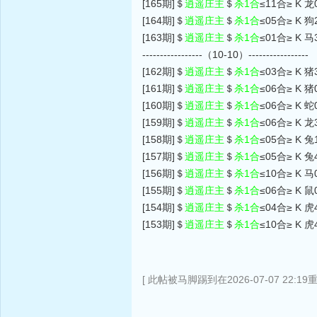
[165期]＄
逍遥庄主
＄
杀1合
≤11合≥ K 龙
[164期]＄
逍遥庄主
＄
杀1合
≤05合≥ K 狗
[163期]＄
逍遥庄主
＄
杀1合
≤01合≥ K 马
-----------------（10-10）-----------------
[162期]＄
逍遥庄主
＄
杀1合
≤03合≥ K 猪
[161期]＄
逍遥庄主
＄
杀1合
≤06合≥ K 猪
[160期]＄
逍遥庄主
＄
杀1合
≤06合≥ K 蛇
[159期]＄
逍遥庄主
＄
杀1合
≤06合≥ K 龙
[158期]＄
逍遥庄主
＄
杀1合
≤05合≥ K 兔
[157期]＄
逍遥庄主
＄
杀1合
≤05合≥ K 兔
[156期]＄
逍遥庄主
＄
杀1合
≤10合≥ K 马
[155期]＄
逍遥庄主
＄
杀1合
≤06合≥ K 鼠
[154期]＄
逍遥庄主
＄
杀1合
≤04合≥ K 虎
[153期]＄
逍遥庄主
＄
杀1合
≤10合≥ K 虎
[ 此帖被马脚踢到在2026-07-07 22:19