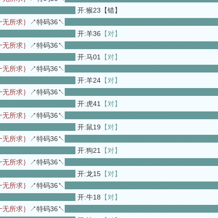
0-32-36-38-42-44-46-48]
开:猴23【错】
一无所求｝
↗特码36↖
{单}03-07-09-11-13-17-19-21-23-25-27-33-35-37
8-30-36-38-40-44-46-48]
开:羊36
【对】
一无所求｝
↗特码36↖
{单}01-03-05-11-13-15-17-19-21-23-25-29-35-39
0-32-34-36-40-42-44-46]
开:马01
【对】
一无所求｝
↗特码36↖
{单}03-05-09-11-13-15-17-19-21-31-33-35-37-41
6-28-30-34-38-40-42-44]
开:羊24
【对】
一无所求｝
↗特码36↖
{单}05-11-13-15-17-21-23-25-27-29-33-37-39-41
6-34-36-38-40-42-44-46]
开:虎41
【对】
一无所求｝
↗特码36↖
{单}05-07-11-13-17-19-21-25-27-33-35-37-39-41
0-32-36-38-42-44-46-48]
开:鼠19
【对】
一无所求｝
↗特码36↖
{单}01-03-07-09-11-13-15-17-19-21-23-25-27-29
4-36-38-40-42-44-46-48]
开:狗21
【对】
一无所求｝
↗特码36↖
{单}01-05-07-09-13-15-17-19-23-25-27-29-33-35
8-34-36-38-40-42-46-48]
开:龙15
【对】
一无所求｝
↗特码36↖
{单}01-07-11-13-15-17-19-23-25-29-31-33-35-37
2-34-36-38-42-44-46-48]
开:牛18
【对】
一无所求｝
↗特码36↖
{单}01-03-05-07-09-11-15-17-21-23-25-29-31-33