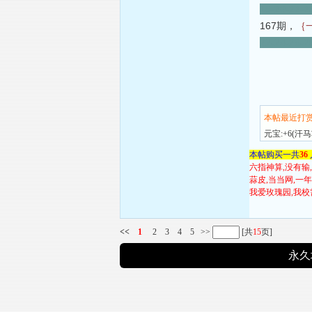
16-20-22-2
167期，
｛
22-24-26-2
本帖最近打
元宝:+6(汗
本帖购买一共
36
六指神算,没有输
蒜皮,当当网,一
我爱玫瑰园,我校
<<
1
2
3
4
5
>>
[共
15
页]
永久