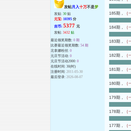
20-26-28-3
发帖
月入
十万
不是
梦
185期，
｛
发贴:
30
贴
元宝:
10395
分
20-22-24-2
5377
吉币:
元
184期，
｛
发帖:
3432
贴
22-26-28-3
最近领奖期数:
0 期
183期，
｛
比赛最近领奖期数:
54 期
18-20-24-2
北拿娜粉丝:
0
182期，
｛
元旦节活动:
0
元旦节活动2000:
0
20-22-24-2
在线时间: 30(时)
181期，
｛
注册时间:
2011-05-30
22-24-26-3
最后登录:
2026-08-07
180期，
｛
28-30-32-3
179期，
｛
20-22-24-2
178期，
｛
24-26-28-3
177期，
｛