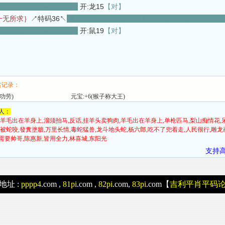
8-32-38-40-42-44-46-48]
开:龙15
【对】
一无所求｝
↗特码36↖
{单}01-07-09-11-13-15-17-19-21-25-27-29-35-37
8-30-32-36-38-44-46-48]
开:鼠19
【对】
赏记录：
马功劳)
元宝:+6(猴子称大王)
人：
,羊毛出在羊身上,溜须拍马,反话,挂羊头卖狗肉,羊毛出在羊身上,单枪匹马,梨山痴情花,
年被蛇咬,發糞塗牆,万里长情,毒蛇猛兽,龙斗地头蛇,杨六郎,吃不了兜着走,人民很行,雕龙
需要帅哥,陈惠新,皆用全力,林喜城,东阳光
支持
地址 :
pppp4
.com ,
81pi
.com ,
82pi
.com,
83pi
.com【
吉利平肖平码