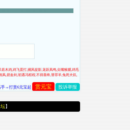
-39-43-47-49{双}02-04-06-10-14-16-18-
呆若木鸡,鸡飞蛋打,捕风捉影,龙跃凤鸣,尖嘴猴腮,鸡毛
画凤,碧血剑,初遇冯程程,不得善终,替罪羊,兔死犬饥,
赏元宝
投诉举报
高手→打赏6元宝起
论坛
】