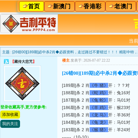
首页
新澳门
香港彩
老澳门
当前
主题 :
[26错00][189期]必中杀2肖◆必跟资料，走过路过不要错过！！！ 精彩中特
楼主
发表于: 2026-07-07 22:22
【
藏传大悲咒
】
[26错00][189期]必中杀2肖
[189期]杀 2 肖
《牛 猪》
开：？？对
[188期]杀 2 肖
《蛇 鸡》
开：兔16对
[187期]杀 2 肖
《兔 蛇》
开：马01对
登录收藏高手,更方便参考:
[186期]杀 2 肖
《羊 鸡》
开：猴23对
添加收藏
[185期]杀 2 肖
《龙 马》
开：羊36对
[184期]杀 2 肖
《兔 龙》
开：马01对
我的关注
[183期]杀 2 肖
《猴 猪》
开：羊24对
------（10-10）