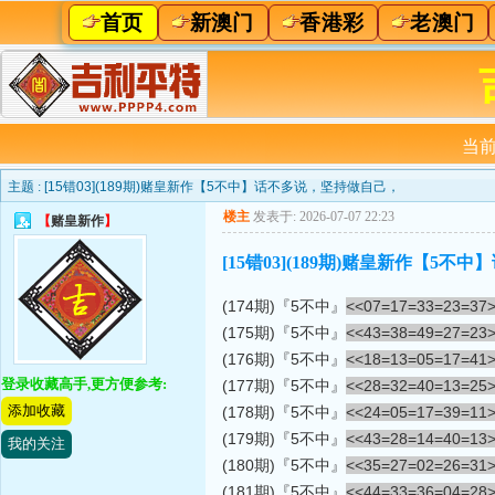
首页
新澳门
香港彩
老澳门
当前
主题 :
[15错03](189期)赌皇新作【5不中】话不多说，坚持做自己，
楼主
发表于: 2026-07-07 22:23
【
赌皇新作
】
[15错03](189期)赌皇新作【5
(174期)『5不中』
<<07=17=33=23=37
(175期)『5不中』
<<43=38=49=27=23
(176期)『5不中』
<<18=13=05=17=41
登录收藏高手,更方便参考:
(177期)『5不中』
<<28=32=40=13=25
添加收藏
(178期)『5不中』
<<24=05=17=39=11
(179期)『5不中』
<<43=28=14=40=13
我的关注
(180期)『5不中』
<<35=27=02=26=31
(181期)『5不中』
<<44=33=36=04=28