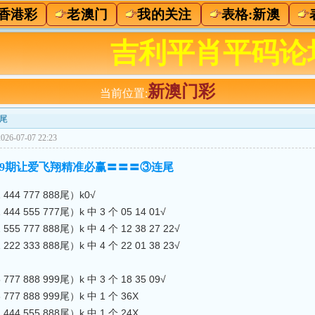
香港彩
老澳门
我的关注
表格:新澳
吉利平肖平码论
新澳门彩
当前位置:
连尾
26-07-07 22:23
3]189期让爱飞翔精准必赢〓〓〓③连尾
 444 777 888尾）k0√
444 555 777尾）k 中 3 个 05 14 01√
555 777 888尾）k 中 4 个 12 38 27 22√
222 333 888尾）k 中 4 个 22 01 38 23√
777 888 999尾）k 中 3 个 18 35 09√
777 888 999尾）k 中 1 个 36X
444 555 888尾）k 中 1 个 24X