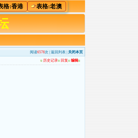
表格:香港
表格:老澳
坛
阅读
6578
次 |
返回列表
|
关闭本页
u
历史记录
u
回复
u
编辑
u