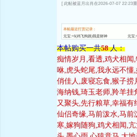
[ 此帖被蓝月出肖在2026-07-07 22:23
本帖最近打赏记录：
元宝:+6(鸡飞狗跳)我是财神
元宝:
本帖购买一共
58
人：
痴情岁月,看透,鸡犬相闻
咻,虎头蛇尾,我永远不懂
俏佳人,废寝忘食,猴子捞
海纳钱,琦玉老师,羚羊挂
又聚头,先行粮草,幸福有
仙侣奇缘,马前泼水,马前
寒,嫁狗随狗,鸡犬相闻,
头,墨心雨,心猿意马,大