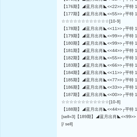
【176期】◢蓝月出肖◣<<22>>┌平特 
【177期】◢蓝月出肖◣<<55>>┌平特 
☆☆☆☆☆☆☆☆☆☆☆☆[10-9]
【178期】◢蓝月出肖◣<<11>>┌平特 
【179期】◢蓝月出肖◣<<99>>┌平特 
【180期】◢蓝月出肖◣<<99>>┌平特 1
【181期】◢蓝月出肖◣<<44>>┌平特 
【182期】◢蓝月出肖◣<<55>>┌平特 1
【183期】◢蓝月出肖◣<<66>>┌平特 
【184期】◢蓝月出肖◣<<11>>┌平特 1
【185期】◢蓝月出肖◣<<77>>┌平特 
【186期】◢蓝月出肖◣<<33>>┌平特 
【187期】◢蓝月出肖◣<<00>>┌平特 
☆☆☆☆☆☆☆☆☆☆☆☆[10-8]
【188期】◢蓝月出肖◣<<44>>┌平特 
[sell=3]【189期】◢蓝月出肖◣<<99>
[/ sell]